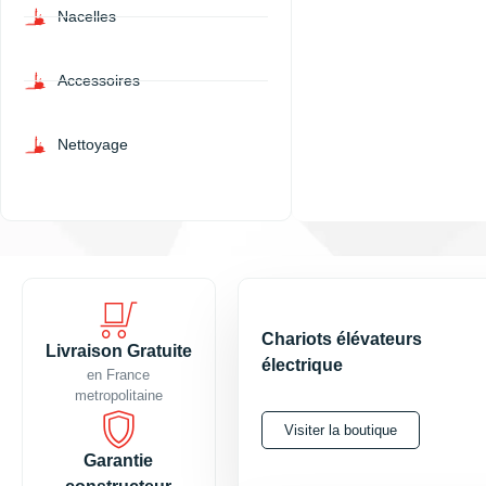
Nacelles
Accessoires
Nettoyage
Manutil
Plus de 
Chariots élévateurs
Livraison Gratuite
électrique
en France
ans à vo
metropolitaine
cotés.
Visiter la boutique
Garantie