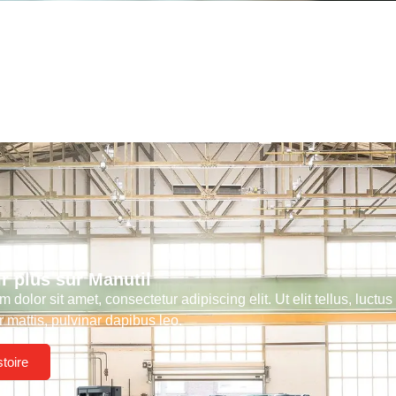
r plus sur Manutil
 dolor sit amet, consectetur adipiscing elit. Ut elit tellus, luctus
 mattis, pulvinar dapibus leo.
stoire