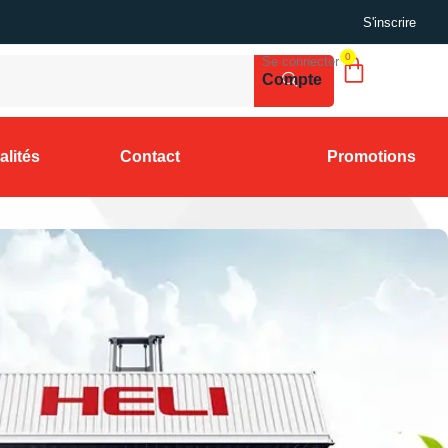
S'inscrire
0
Se connecter
Compte
alités
Contact
Promotions