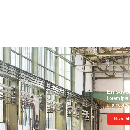
En savoi
Lorem ipsum
ullamcorper
Notre hi