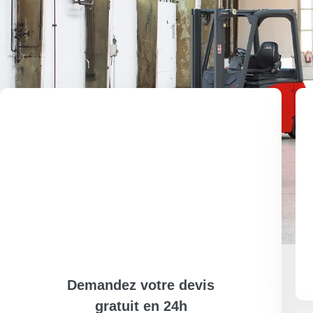
ng sagittis aenean consequat dictumst in metus. Nos
suere venenatis vulputate dis blandit mauris. In let
ullamcorper vivamus auctor semper.
Client
NOM
Demandez votre devis
gratuit en 24h