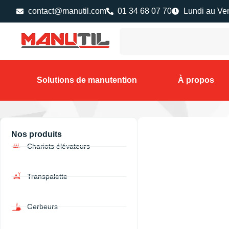
contact@manutil.com
01 34 68 07 70
Lundi au Ve
Solutions de manutention
À propos
Nos produits
Chariots élévateurs
Transpalette
Gerbeurs