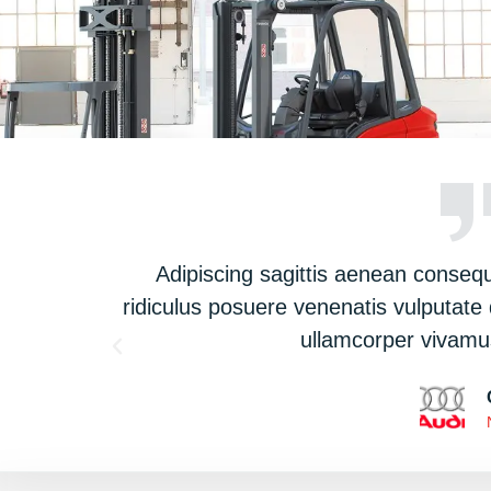
tra sit
Adipiscing sagittis aenean consequ
ius posuere
ridiculus posuere venenatis vulputate 
ullamcorper vivamu