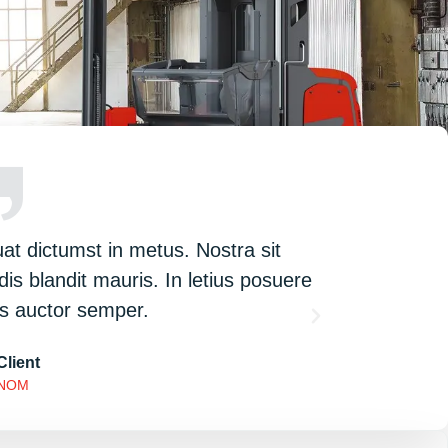
at dictumst in metus. Nostra sit
Adipiscin
dis blandit mauris. In letius posuere
ridiculus pos
s auctor semper.
Client
NOM