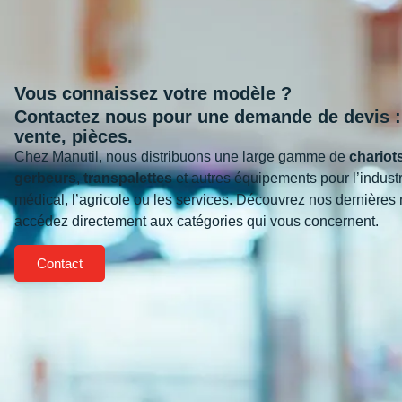
Vous connaissez votre modèle ?
Contactez nous pour une demande de devis : 
vente, pièces.
Chez Manutil, nous distribuons une large gamme de
chariot
gerbeurs
,
transpalettes
et autres équipements pour l’industr
médical, l’agricole ou les services. Découvrez nos dernières
accédez directement aux catégories qui vous concernent.
Contact