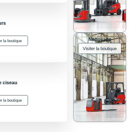
urs
Nettoyage
er la boutique
Visiter la boutique
e ciseau
er la boutique