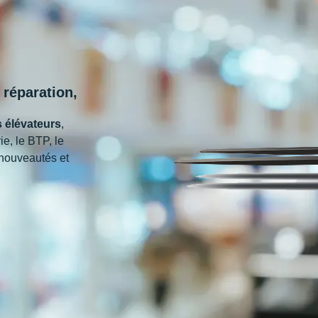
réparation,
s élévateurs
,
ie, le BTP, le
 nouveautés et