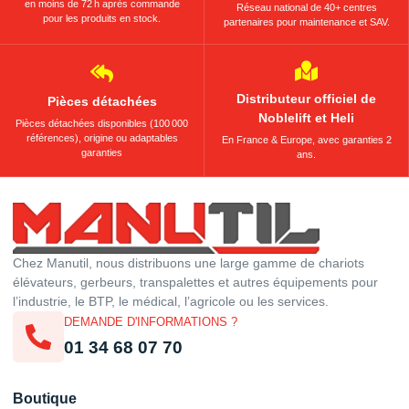
en moins de 72 h après commande
Réseau national de 40+ centres
pour les produits en stock.
partenaires pour maintenance et SAV.
Distributeur officiel de
Pièces détachées
Noblelift et Heli
Pièces détachées disponibles (100 000
références), origine ou adaptables
En France & Europe, avec garanties 2
garanties
ans.
Chez Manutil, nous distribuons une large gamme de chariots
élévateurs, gerbeurs, transpalettes et autres équipements pour
l’industrie, le BTP, le médical, l’agricole ou les services.
DEMANDE D'INFORMATIONS ?
01 34 68 07 70
Boutique