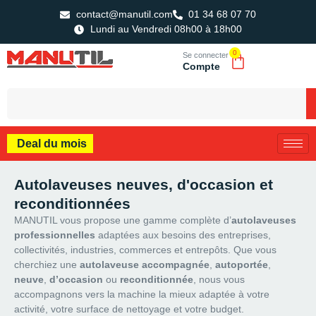
contact@manutil.com
01 34 68 07 70
Lundi au Vendredi 08h00 à 18h00
0
Se connecter
Compte
Deal du mois
Autolaveuses neuves, d'occasion et
reconditionnées
MANUTIL vous propose une gamme complète d’
autolaveuses
professionnelles
adaptées aux besoins des entreprises,
collectivités, industries, commerces et entrepôts. Que vous
cherchiez une
autolaveuse accompagnée
,
autoportée
,
neuve
,
d’occasion
ou
reconditionnée
, nous vous
accompagnons vers la machine la mieux adaptée à votre
activité, votre surface de nettoyage et votre budget.