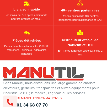
Livraison rapide
40+ centres partenaires
en moins de 72 h après commande
Réseau national de 40+ centres
pour les produits en stock.
partenaires pour maintenance et SAV.
Distributeur officiel de
Pièces détachées
Noblelift et Heli
Pièces détachées disponibles (100 000
références), origine ou adaptables
En France & Europe, avec garanties 2
garanties
ans.
Chez Manutil, nous distribuons une large gamme de chariots
élévateurs, gerbeurs, transpalettes et autres équipements pour
l’industrie, le BTP, le médical, l’agricole ou les services.
DEMANDE D'INFORMATIONS ?
01 34 68 07 70