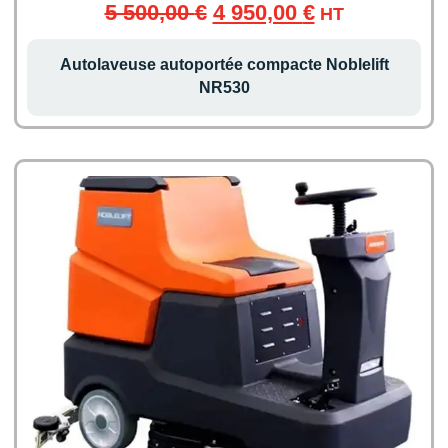
5 500,00
€
4 950,00
€
HT
Autolaveuse autoportée compacte Noblelift
NR530