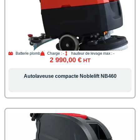
Batterie plomb
Charge : -
hauteur de levage max : -
2 990,00
€
HT
Autolaveuse compacte Noblelift NB460