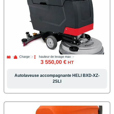
-
Charge : -
hauteur de levage max : -
3 550,00
€
HT
Autolaveuse accompagnante HELI BXD-XZ-
2SLI