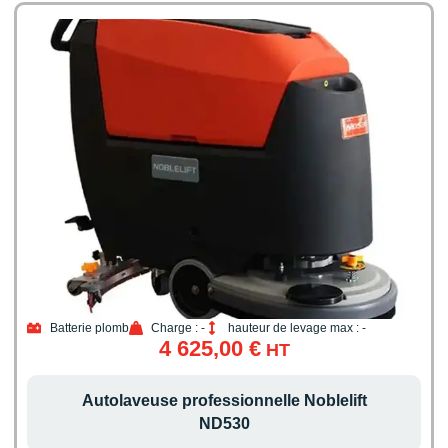
Batterie plomb
Charge : -
hauteur de levage max : -
4 625,00
€
HT
Autolaveuse professionnelle Noblelift
ND530