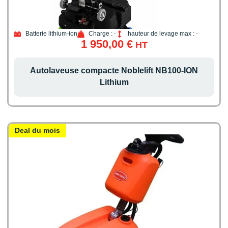
Batterie lithium-ion
Charge : -
hauteur de levage max : -
1 950,00
€
HT
Autolaveuse compacte Noblelift NB100-ION
Lithium
Deal du mois