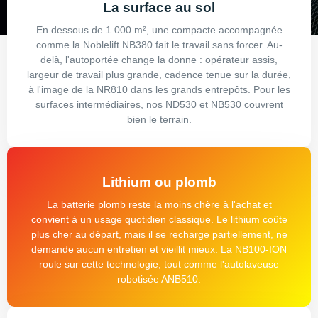
La surface au sol
En dessous de 1 000 m², une compacte accompagnée
comme la Noblelift NB380 fait le travail sans forcer. Au-
delà, l'autoportée change la donne : opérateur assis,
largeur de travail plus grande, cadence tenue sur la durée,
à l'image de la NR810 dans les grands entrepôts. Pour les
surfaces intermédiaires, nos ND530 et NB530 couvrent
bien le terrain.
Lithium ou plomb
La batterie plomb reste la moins chère à l'achat et
convient à un usage quotidien classique. Le lithium coûte
plus cher au départ, mais il se recharge partiellement, ne
demande aucun entretien et vieillit mieux. La NB100-ION
roule sur cette technologie, tout comme l'autolaveuse
robotisée ANB510.