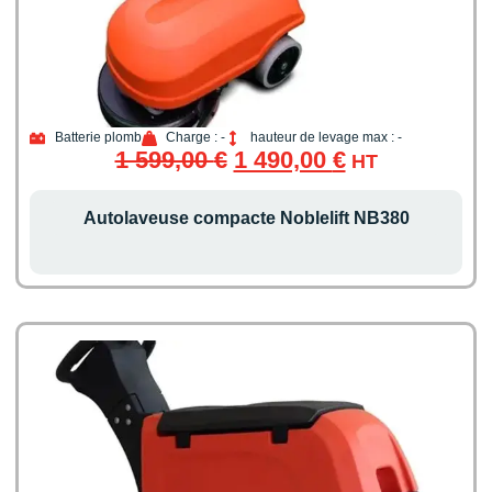
Batterie plomb
Charge : -
hauteur de levage max : -
1 599,00
€
1 490,00
€
HT
Autolaveuse compacte Noblelift NB380