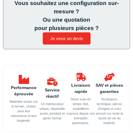
Vous souhaitez une configuration sur-
mesure ?
Ou une quotation
pour plusieurs pièces ?
Je veux un devis
Livraison
SAV et pièces
Performance
Service
rapide
garanties
éprouvée
réactif
Stock suivi en
Assistance
Matériels testés sur
Un interlocuteur
temps réel,
technique, pièces
le terrain, choisis
unique, disponible
expéditions
d’origine et suivi
pour leur
avant, pendant et
express depuis nos
assuré sur toute la
robustesse et leur
après l’achat.
entrepôts
durée de vie du
longévité.
partenaires.
matériel.