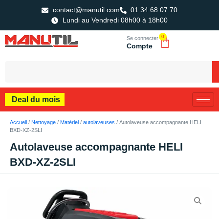
contact@manutil.com
01 34 68 07 70
Lundi au Vendredi 08h00 à 18h00
0
Se connecter
Compte
Deal du mois
Accueil
/
Nettoyage
/
Matériel
/
autolaveuses
/ Autolaveuse accompagnante HELI
BXD-XZ-2SLI
Autolaveuse accompagnante HELI
BXD-XZ-2SLI