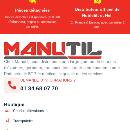
Distributeur officiel de
Pièces détachées
Noblelift et Heli
Pièces détachées disponibles (100 000
références), origine ou adaptables
En France & Europe, avec garanties 2
garanties
ans.
Chez Manutil, nous distribuons une large gamme de chariots
élévateurs, gerbeurs, transpalettes et autres équipements pour
l’industrie, le BTP, le médical, l’agricole ou les services.
DEMANDE D'INFORMATIONS ?
01 34 68 07 70
Boutique
Chariots élévateurs
Transpalette