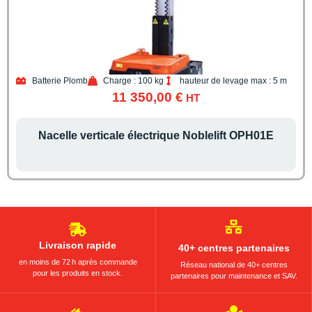
Batterie Plomb
Charge : 100 kg
hauteur de levage max : 5 m
11 350,00
€
HT
Nacelle verticale électrique Noblelift OPH01E
Livraison rapide
40+ centres partenaires
en moins de 72 h après commande
Réseau national de 40+ centres
pour les produits en stock.
partenaires pour maintenance et SAV.