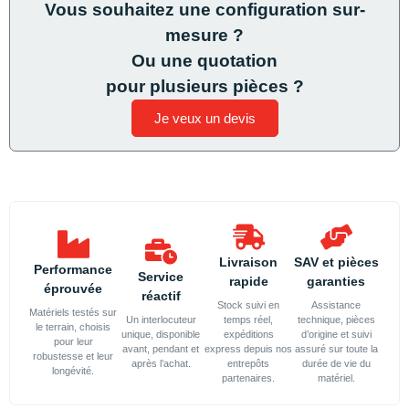
Vous souhaitez une configuration sur-
mesure ?
Ou une quotation
pour plusieurs pièces ?
Je veux un devis
Livraison
SAV et pièces
Performance
Service
rapide
garanties
éprouvée
réactif
Stock suivi en
Assistance
Matériels testés sur
Un interlocuteur
temps réel,
technique, pièces
le terrain, choisis
unique, disponible
expéditions
d’origine et suivi
pour leur
avant, pendant et
express depuis nos
assuré sur toute la
robustesse et leur
après l’achat.
entrepôts
durée de vie du
longévité.
partenaires.
matériel.