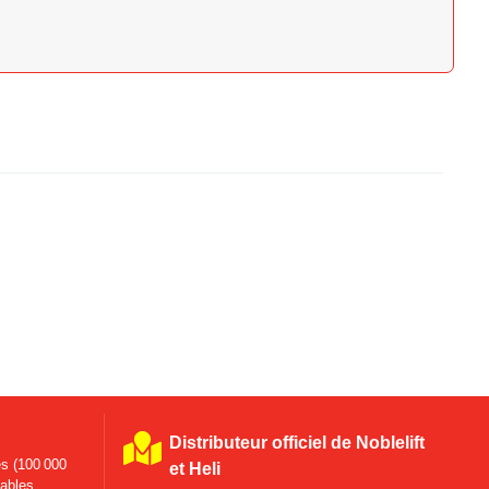
Distributeur officiel de Noblelift
s (100 000
et Heli
tables