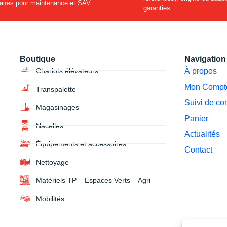
aires pour maintenance et SAV.
garanties
Boutique
Navigation
Chariots élévateurs
À propos
Mon Compte
Transpalette
Suivi de c
Magasinages
Panier
Nacelles
Actualités
Équipements et accessoires
Contact
Nettoyage
Matériels TP – Espaces Verts – Agri
Mobilités