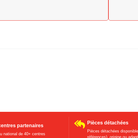
Pièces détachées
centres partenaires
Pièces détachées disponible
 national de 40+ centres
références), origine ou adap