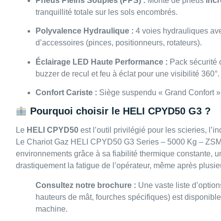
Pneus Pleins Souples (PPS) :
Monte de pneus
inc
tranquillité totale sur les sols encombrés.
Polyvalence Hydraulique :
4 voies hydrauliques avec
d’accessoires (pinces, positionneurs, rotateurs).
Éclairage LED Haute Performance :
Pack sécurité c
buzzer de recul et feu à éclat pour une visibilité 360°.
Confort Cariste :
Siège suspendu « Grand Confort » 
Pourquoi choisir le HELI CPYD50 G3 ?
Le
HELI CPYD50
est l’outil privilégié pour les scieries, l’
Le Chariot Gaz HELI CPYD50 G3 Series – 5000 Kg – ZSM4
environnements grâce à sa fiabilité thermique constante, un
drastiquement la fatigue de l’opérateur, même après plusi
Consultez notre brochure :
Une vaste liste d’option
hauteurs de mât, fourches spécifiques) est disponibl
machine.