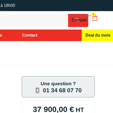
 à 18h00
0
Se connecter
Compte
és
Contact
Deal du mois
Une question ?
01 34 68 07 70
37 900,00
€
HT