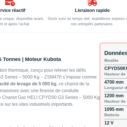
rvice réactif
Livraison rapide
ur unique, disponible avant,
Stock suivi en temps réel, expéditions express 
t et après l’achat.
nos entrepôts partenaires.
Données
5 Tonnes | Moteur Kubota
Modèle
CPYD50K
ion thermique, conçu pour relever les défis
Hauteur de 
0 G3 Series – 5000 Kg – ZSM470 s’impose comme
4700 mm
cité de levage de 5 000 kg
, ce chariot de la
Longueur d
massives avec une finesse de conduite
1200 mm
t, le Chariot Gaz HELI CPYD50 G3 Series – 5000 Kg
Hauteur de 
sur les sites industriels importants.
1095 mm
Batterie
12 V