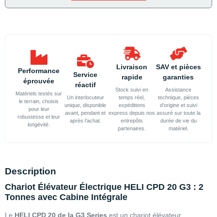
Livraison
SAV et pièces
Performance
Service
rapide
garanties
éprouvée
réactif
Stock suivi en
Assistance
Matériels testés sur
Un interlocuteur
temps réel,
technique, pièces
le terrain, choisis
unique, disponible
expéditions
d’origine et suivi
pour leur
avant, pendant et
express depuis nos
assuré sur toute la
robustesse et leur
après l’achat.
entrepôts
durée de vie du
longévité.
partenaires.
matériel.
Description
Chariot Élévateur Électrique HELI CPD 20 G3 : 2
Tonnes avec Cabine Intégrale
Le
HELI CPD 20 de la G3 Series
est un chariot élévateur