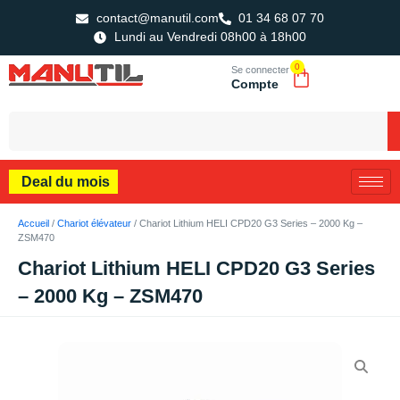
contact@manutil.com
01 34 68 07 70
Lundi au Vendredi 08h00 à 18h00
0
Se connecter
Compte
Deal du mois
Accueil
/
Chariot élévateur
/ Chariot Lithium HELI CPD20 G3 Series – 2000 Kg –
ZSM470
Chariot Lithium HELI CPD20 G3 Series
– 2000 Kg – ZSM470