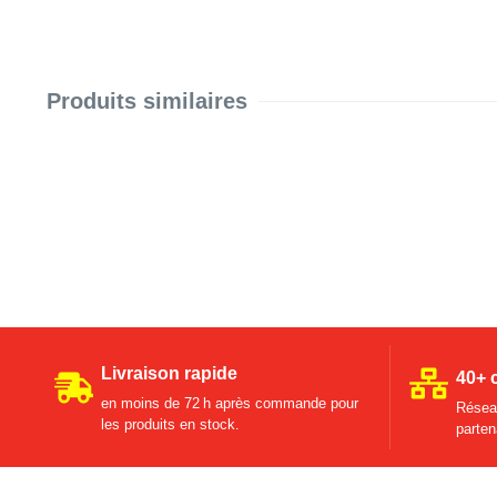
Produits similaires
Livraison rapide
40+ 
en moins de 72 h après commande pour
Réseau
les produits en stock.
parten