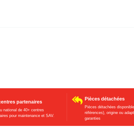
Pièces détachées
centres partenaires
Pièces détachées disponible
 national de 40+ centres
références), origine ou adap
aires pour maintenance et SAV.
garanties