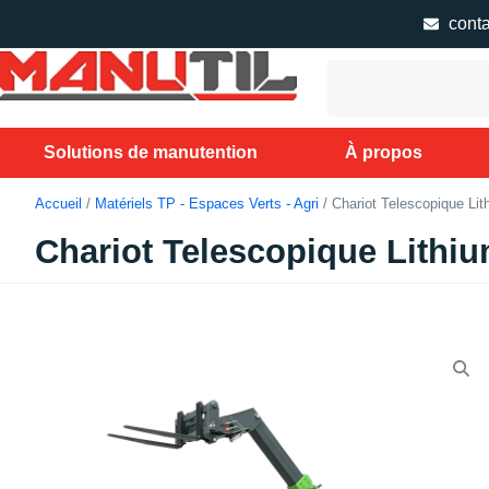
cont
Solutions de manutention
À propos
Accueil
/
Matériels TP - Espaces Verts - Agri
/ Chariot Telescopique L
Chariot Telescopique Lithi