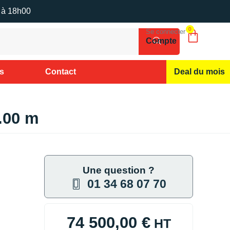
 à 18h00
0
Se connecter
Compte
és
Contact
Deal du mois
.00 m
Une question ?
01 34 68 07 70
74 500,00
€
HT