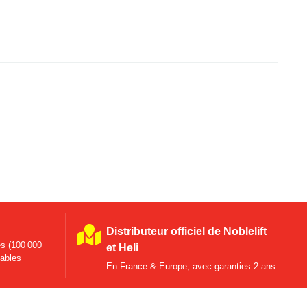
Distributeur officiel de Noblelift
s (100 000
et Heli
tables
En France & Europe, avec garanties 2 ans.