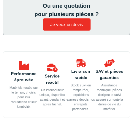
Ou une quotation
pour plusieurs pièces ?
Je veux un devis
Livraison
SAV et pièces
Performance
Service
rapide
garanties
éprouvée
réactif
Stock suivi en
Assistance
Matériels testés sur
Un interlocuteur
temps réel,
technique, pièces
le terrain, choisis
unique, disponible
expéditions
d’origine et suivi
pour leur
avant, pendant et
express depuis nos
assuré sur toute la
robustesse et leur
après l’achat.
entrepôts
durée de vie du
longévité.
partenaires.
matériel.