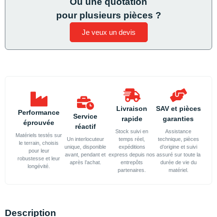
Ou une quotation
pour plusieurs pièces ?
Je veux un devis
Livraison
SAV et pièces
Performance
Service
rapide
garanties
éprouvée
réactif
Stock suivi en
Assistance
Matériels testés sur
Un interlocuteur
temps réel,
technique, pièces
le terrain, choisis
unique, disponible
expéditions
d’origine et suivi
pour leur
avant, pendant et
express depuis nos
assuré sur toute la
robustesse et leur
après l’achat.
entrepôts
durée de vie du
longévité.
partenaires.
matériel.
Description