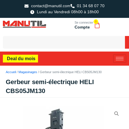
contact@manutil.com
01 34 68 07 70
Lundi au Vendredi 08h00 à 18h00
0
Se connecter
Compte
Deal du mois
Accueil
/
Magasinages
/ Gerbeur semi-électrique HELI CBS05JM130
Gerbeur semi-électrique HELI
CBS05JM130