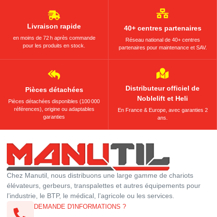
Livraison rapide
40+ centres partenaires
en moins de 72 h après commande
Réseau national de 40+ centres
pour les produits en stock.
partenaires pour maintenance et SAV.
Distributeur officiel de
Pièces détachées
Noblelift et Heli
Pièces détachées disponibles (100 000
références), origine ou adaptables
En France & Europe, avec garanties 2
garanties
ans.
Chez Manutil, nous distribuons une large gamme de chariots
élévateurs, gerbeurs, transpalettes et autres équipements pour
l’industrie, le BTP, le médical, l’agricole ou les services.
DEMANDE D'INFORMATIONS ?