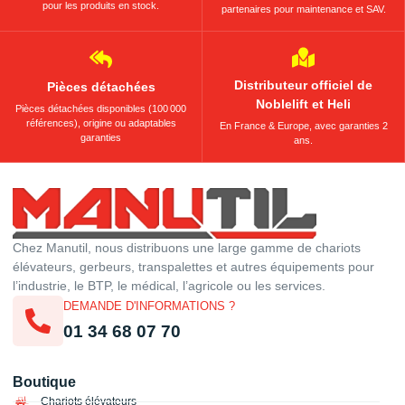
pour les produits en stock.
partenaires pour maintenance et SAV.
Distributeur officiel de
Pièces détachées
Noblelift et Heli
Pièces détachées disponibles (100 000
références), origine ou adaptables
En France & Europe, avec garanties 2
garanties
ans.
Chez Manutil, nous distribuons une large gamme de chariots
élévateurs, gerbeurs, transpalettes et autres équipements pour
l’industrie, le BTP, le médical, l’agricole ou les services.
DEMANDE D'INFORMATIONS ?
01 34 68 07 70
Boutique
Chariots élévateurs