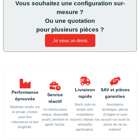
Vous souhaitez une configuration sur-
mesure ?
Ou une quotation
pour plusieurs pièces ?
Je veux un devis
Livraison
SAV et pièces
Performance
Service
rapide
garanties
éprouvée
réactif
Stock suivi en
Assistance
Matériels testés sur
Un interlocuteur
temps réel,
technique, pièces
le terrain, choisis
unique, disponible
expéditions
d’origine et suivi
pour leur
avant, pendant et
express depuis nos
assuré sur toute la
robustesse et leur
après l’achat.
entrepôts
durée de vie du
longévité.
partenaires.
matériel.